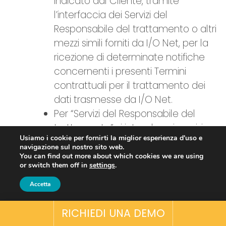
indicato dal Cliente, tramite
l’interfaccia dei Servizi del
Responsabile del trattamento o altri
mezzi simili forniti da I/O Net, per la
ricezione di determinate notifiche
concernenti i presenti Termini
contrattuali per il trattamento dei
dati trasmesse da I/O Net.
Per “Servizi del Responsabile del
trattamento” si intendono i servizi
Usiamo i cookie per fornirti la miglior esperienza d'uso e
pertinenti elencati sul sito
navigazione sul nostro sito web.
https://bookingdesigner.com/terms/
You can find out more about which cookies we are using
or switch them off in
settings
.
.
Per “Documentazione in materia di
Accetta
sicurezza” si intendono le
RICHIEDI UNA DEMO
certificazioni di sicurezza o la