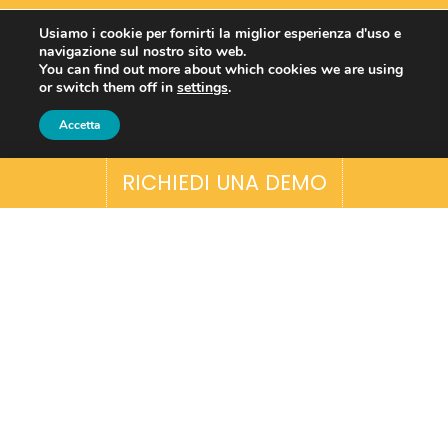
Usiamo i cookie per fornirti la miglior esperienza d'uso e
navigazione sul nostro sito web.
You can find out more about which cookies we are using
or switch them off in
settings
.
Accetta
RICHIEDI UNA DEMO
Essere piccoli non deve essere sinonimo di
poca professionalità e impossibilità di
utilizzare gli strumenti adeguati. Anzi! E’
molto importante distinguerti dai “grandi”